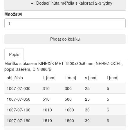
Dodací lhůta měřidla s kalibrací 2‑3 týdny
Množství
Přidat do košíku
Popis
Měřítko s úkosem KINEX/K-MET 1500x30x6 mm, NEREZ OCEL,
popis laserem, DIN 866/B
obj. číslo
L [mm]
l [mm]
s [mm]
t [mm]
1007-07-030
310
300
25
5
1007-07-050
510
500
25
5
1007-07-100
1010
1000
30
6
1007-07-150
1510
1500
30
6