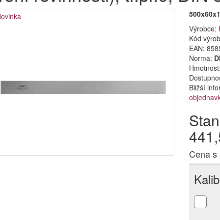
500x60x
ovinka
Výrobce:
Kód výro
EAN:
858
Norma:
D
Hmotnost:
Dostupno
Bližší in
objednav
Stan
441,
Cena s
Kali