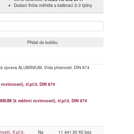
Dodací lhůta měřidla s kalibrací 2‑3 týdny
Přidat do košíku
vá úprava ALUMINIUM, třída přesnosti, DIN 874
vinnosti), tř.př.0, DIN 874
UM (k měření rovinnosti), tř.př.0, DIN 874
ti), tř.př.0,
Na
11 441,50 Kč bez