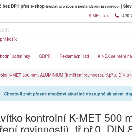
Kč bez DPH přes e-shop
|
Slev
(neplatí pro zboží s nestandardní přepravou)
K-MET a. s.
+420 
pní košík
hodní podmínky
GDPR
Reklamační řád
KINEX se mění n
rolní K-MET 500 mm, ALUMINIUM (k měření rovinnosti), tř.př.0, DIN 87
Chcete-li znát přesné množství aktuálně dostupné skladem, d
vítko kontrolní K-MET 500
ení rovinnosti), tř.př.0, DIN 