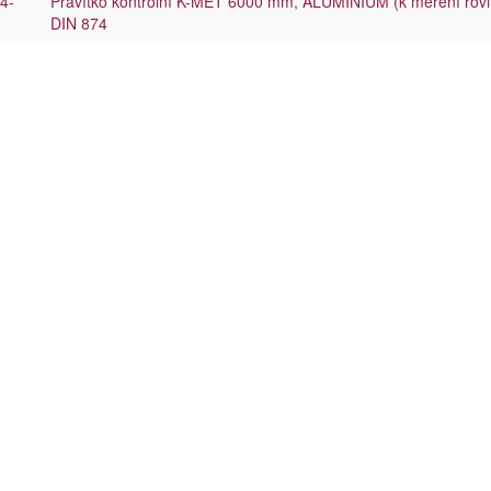
4-
Pravítko kontrolní K-MET 6000 mm, ALUMINIUM (k měření rovinno
DIN 874