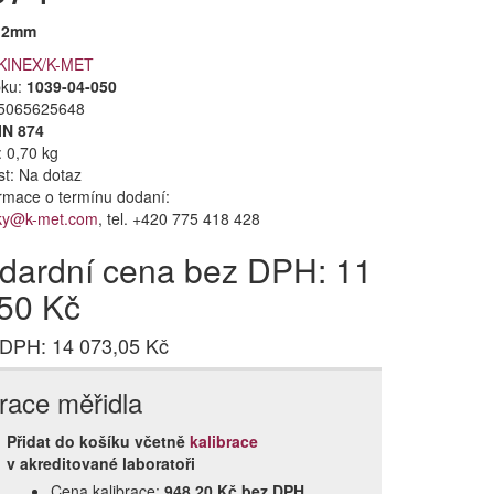
12mm
KINEX/K-MET
bku:
1039-04-050
5065625648
IN 874
 0,70 kg
st:
Na dotaz
formace o termínu dodaní:
ky@k-met.com
, tel. +420 775 418 428
dardní cena bez DPH: 11
50 Kč
 DPH: 14 073,05 Kč
brace měřidla
Přidat do košíku včetně
kalibrace
v akreditované laboratoři
Cena kalibrace:
948,20 Kč bez DPH