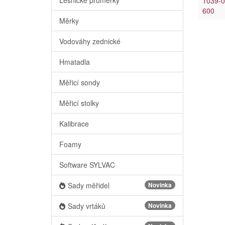
1039-0
600
Měrky
Vodováhy zednické
Hmatadla
Měřicí sondy
Měřicí stolky
Kalibrace
Foamy
Software SYLVAC
Sady měřidel
Novinka
Sady vrtáků
Novinka