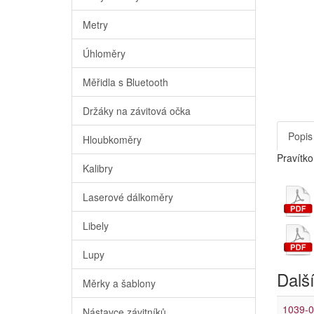
Metry
Úhloměry
Měřidla s Bluetooth
Držáky na závitová očka
Popis
Hloubkoměry
Pravítk
Kalibry
Laserové dálkoměry
Libely
Lupy
Další
Měrky a šablony
1039-0
Nástavce závitníků