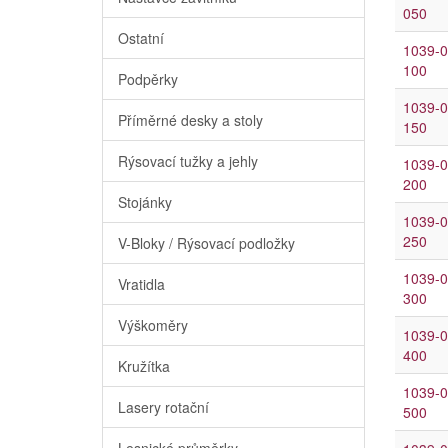
050
Ostatní
1039-0
100
Podpěrky
1039-0
Příměrné desky a stoly
150
Rýsovací tužky a jehly
1039-0
200
Stojánky
1039-0
250
V-Bloky / Rýsovací podložky
1039-0
Vratidla
300
Výškoměry
1039-0
400
Kružítka
1039-0
Lasery rotační
500
Lesnické průměrky