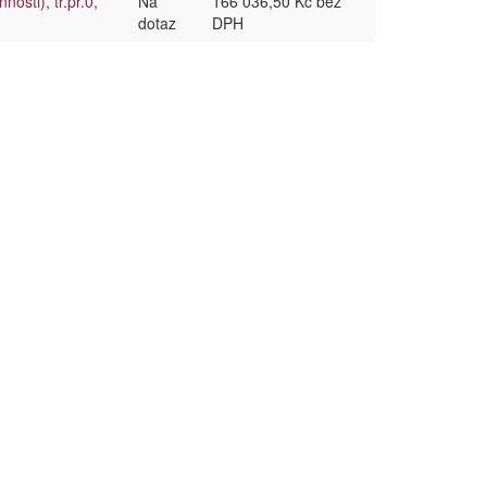
sti), tř.př.0,
Na
166 036,50 Kč bez
dotaz
DPH