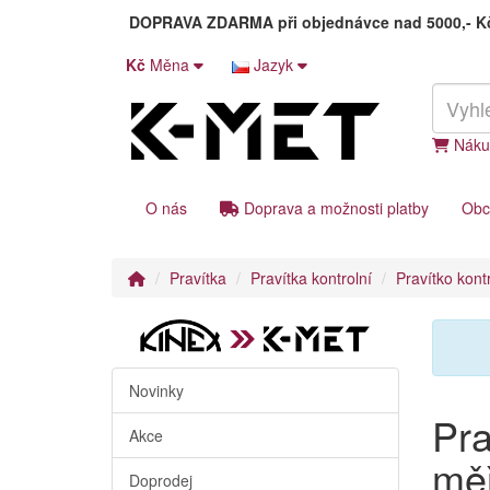
DOPRAVA ZDARMA
při objednávce nad 5000,- 
Kč
Měna
Jazyk
Náku
O nás
Doprava a možnosti platby
Obc
Pravítka
Pravítka kontrolní
Pravítko kont
Novinky
Pra
Akce
měř
Doprodej