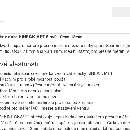
ěr v dóze KINEX/K-MET 5 m/0,10mm-13mm
kvalitní spároměr pro přesné měření mezer a šířky spár? Spároměr (m
m, tloušťku 0,10mm a šířku 13mm. Ideální nástroj pro přesné měření v 
vé vlastnosti:
rofesionální spároměr (měrka ventilová) značky KINEX/K-MET
lka: 5 m pro široké možnosti použití
oušťka: 0,10mm - přesné měření i velmi úzkých mezer
ířka: 13mm pro dobrou manipulaci
aktické balení v ochranné dóze
robeno z kvalitního materiálu pro dlouhou životnost
odné pro měření vůlí, mezer a nastavení ventilů
 KINEX/K-MET představuje nepostradatelný nástroj pro přesné měření 
ušťce 0,10mm umožňuje měření spár s vysokou přesností. Celková délk
, zatímco šířka 13mm zajišťuje pohodlnou manipulaci a dobrou odolnos