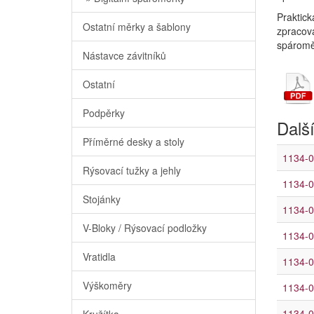
Praktick
Ostatní měrky a šablony
zpracová
spároměr
Nástavce závitníků
Ostatní
Podpěrky
Další
Příměrné desky a stoly
1134-0
Rýsovací tužky a jehly
1134-0
Stojánky
1134-0
V-Bloky / Rýsovací podložky
1134-0
Vratidla
1134-0
Výškoměry
1134-0
1134-0
Kružítka