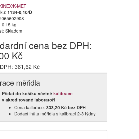
KINEX/K-MET
bku:
1134-0,10/D
5065602908
 0,15 kg
st:
Skladem
dardní cena bez DPH:
00 Kč
 DPH: 361,62 Kč
brace měřidla
Přidat do košíku včetně
kalibrace
v akreditované laboratoři
Cena kalibrace:
333,20 Kč bez DPH
Dodací lhůta měřidla s kalibrací 2‑3 týdny