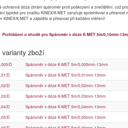
á ochranná dóza chrání spároměr proti poškození a znečištění, což prod
ní typické pro značku KINEX/K-MET zaručuje spolehlivost a přesnost mě
 KINEX/K-MET a zajistěte si přesnost při každém měření!
Prohlášení o shodě pro Spároměr v dóze K-MET 5m/0,10mm-13
 varianty zboží
,005/D
Spároměr v dóze K-MET 5m/0,005mm-13mm
,01/D
Spároměr v dóze K-MET 5m/0,01mm-13mm
,02/D
Spároměr v dóze K-MET 5m/0,02mm-13mm
,03/D
Spároměr v dóze K-MET 5m/0,03mm-13mm
,04/D
Spároměr v dóze K-MET 5m/0,04mm-13mm
,05/D
Spároměr v dóze K-MET 5m/0,05mm-13mm
,06/D
Spároměr v dóze K-MET 5m/0,06mm-13mm