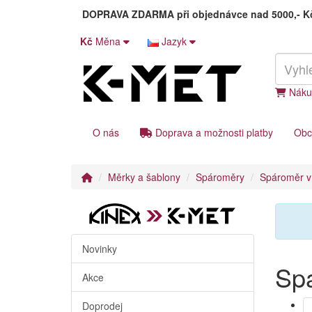
DOPRAVA ZDARMA
při objednávce nad 5000,- 
Kč
Měna
Jazyk
Náku
O nás
Doprava a možnosti platby
Obc
Měrky a šablony
Spároměry
Spároměr 
Novinky
Sp
Akce
Doprodej