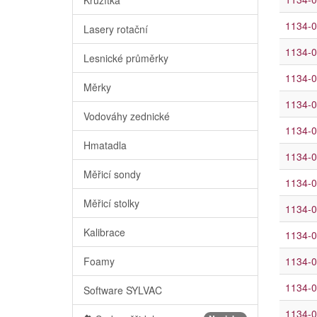
1134-0
Lasery rotační
1134-0
Lesnické průměrky
1134-0
Měrky
1134-0
Vodováhy zednické
1134-0
Hmatadla
1134-0
Měřicí sondy
1134-0
Měřicí stolky
1134-0
Kalibrace
1134-0
Foamy
1134-0
1134-0
Software SYLVAC
1134-0