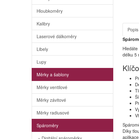
Hloubkoměry
Kalibry
Popis
Laserové dálkoměry
Spárom
Hledáte 
Libely
délku 5 
Lupy
Klíčo
Měrky a šablony
P
Dé
Měrky ventilové
Tl
Š
Měrky závitové
Pr
Vy
Měrky radiusové
Vh
Spároměr
Spároměry
Díky tlo
aplikace
» Digitální spároměrky