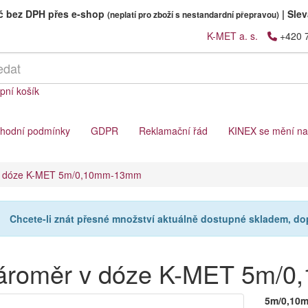
Kč bez DPH přes e-shop
|
Slev
(neplatí pro zboží s nestandardní přepravou)
K-MET a. s.
+420 
pní košík
hodní podmínky
GDPR
Reklamační řád
KINEX se mění n
v dóze K-MET 5m/0,10mm-13mm
Chcete-li znát přesné množství aktuálně dostupné skladem, d
ároměr v dóze K-MET 5m/
5m/0,10