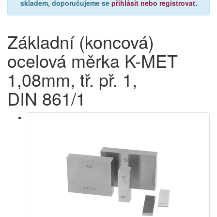
skladem, doporučujeme se
přihlásit nebo registrovat
.
Základní (koncová)
ocelová měrka K-MET
1,08mm, tř. př. 1,
DIN 861/1