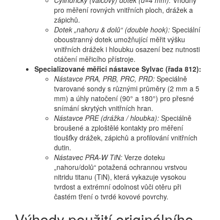
Cylindrický (válcový) dotek (d=4 mm):
Vhodný
pro měření rovných vnitřních ploch, drážek a
zápichů.
Dotek „nahoru & dolů“ (double hook):
Speciální
oboustranný dotek umožňující měřit výšku
vnitřních drážek i hloubku osazení bez nutnosti
otáčení měřicího přístroje.
Specializované měřicí nástavce Sylvac (řada 812):
Nástavce PRA, PRB, PRC, PRD:
Speciálně
tvarované sondy s různými průměry (2 mm a 5
mm) a úhly natočení (90° a 180°) pro přesné
snímání skrytých vnitřních hran.
Nástavce PRE (drážka / hloubka):
Speciálně
broušené a zploštělé kontakty pro měření
tloušťky drážek, zápichů a profilování vnitřních
dutin.
Nástavec PRA-W TiN:
Verze doteku
„nahoru/dolů“ potažená ochrannou vrstvou
nitridu titanu (TiN), která vykazuje vysokou
tvrdost a extrémní odolnost vůči otěru při
častém tření o tvrdé kovové povrchy.
Výhody použití originálního