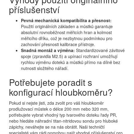
příslušenství
Pevná mechanická kompatibilita a přesnost:
Použití originálních základen a můstků garantuje
absolutní rovnoběžnost měřicích hran a kolmost
měřicího dříku, což je nezbytnou podmínkou pro
zachování přesnosti kalibrace přístroje.
Snadná montáž a výměna:
Standardizované závitové
spoje (zpravidla M2.5) a upínací rozhraní umožňují
rychlou výměnu doteků a můstků přímo na dílně bez
nutnosti složitého nářadí.
Potřebujete poradit s
konfigurací hloubkoměru?
Pokud si nejste jisti, zda zvolit pro váš hloubkoměr
prodlužovací můstek o délce 200 mm nebo 320 mm,
potřebujete vybrat vhodný typ tvarového doteku řady PR,
nebo hledáte náhradní titan-nitridovou sondu pro hluboké
zápichy, neváhejte se na nás obrátit. Naši techničtí
specialisté vám rádi pomohou najít vhodné příslušenství pro