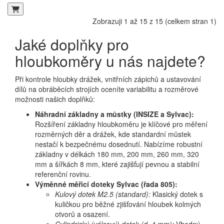
Zobrazuji 1 až 15 z 15 (celkem stran 1)
Jaké doplňky pro
hloubkoměry u nás najdete?
Při kontrole hloubky drážek, vnitřních zápichů a ustavování
dílů na obráběcích strojích oceníte variabilitu a rozměrové
možnosti našich doplňků:
Náhradní základny a můstky (INSIZE a Sylvac):
Rozšíření základny hloubkoměru je klíčové pro měření
rozměrných děr a drážek, kde standardní můstek
nestačí k bezpečnému dosednutí. Nabízíme robustní
základny v délkách 180 mm, 200 mm, 260 mm, 320
mm a šířkách 8 mm, které zajišťují pevnou a stabilní
referenční rovinu.
Výměnné měřicí doteky Sylvac (řada 805):
Kulový dotek M2.5 (standard):
Klasický dotek s
kuličkou pro běžné zjišťování hloubek kolmých
otvorů a osazení.