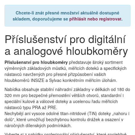
Chcete-li znát přesné množství aktuálně dostupné
skladem, doporučujeme se
přihlásit nebo registrovat
.
Příslušenství pro digitální
a analogové hloubkoměry
Příslušenství pro hloubkoměry
představuje široký sortiment
výměnných základových můstků, měřicích doteků a specifických
nástavců navržených pro přesné přizpůsobení vašich
hloubkoměrů INSIZE a Sylvac konkrétním měřicím úlohám.
Nabídka obsahuje stabilní náhradní základny v délkách od 180 do
320 mm pro bezpečné přemostění větších otvorů, standardní i
speciální kulové a válcové doteky a ucelenou řadu měřicích
nástavců typu PRA až PRE.
Nechybějí ani vysoce odolné titan-nitridové (TiN) doteky „nahoru i
dolů“, které umožňují bezchybnou kontrolu drážek a osazení v
náročných dílenských podmínkách.
Vyberte si z nabídky profesionální příslušenství, které spolehlivě