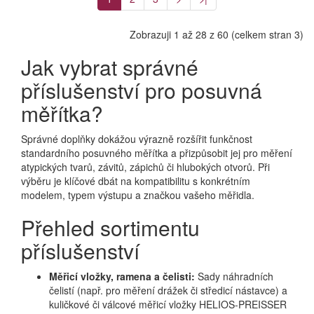
Zobrazuji 1 až 28 z 60 (celkem stran 3)
Jak vybrat správné
příslušenství pro posuvná
měřítka?
Správné doplňky dokážou výrazně rozšířit funkčnost
standardního posuvného měřítka a přizpůsobit jej pro měření
atypických tvarů, závitů, zápichů či hlubokých otvorů. Při
výběru je klíčové dbát na kompatibilitu s konkrétním
modelem, typem výstupu a značkou vašeho měřidla.
Přehled sortimentu
příslušenství
Měřicí vložky, ramena a čelisti:
Sady náhradních
čelistí (např. pro měření drážek či středicí nástavce) a
kuličkové či válcové měřicí vložky HELIOS-PREISSER