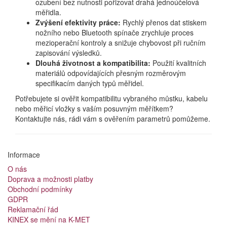
ozubení bez nutnosti pořizovat drahá jednoúčelová
měřidla.
Zvýšení efektivity práce:
Rychlý přenos dat stiskem
nožního nebo Bluetooth spínače zrychluje proces
mezioperační kontroly a snižuje chybovost při ručním
zapisování výsledků.
Dlouhá životnost a kompatibilita:
Použití kvalitních
materiálů odpovídajících přesným rozměrovým
specifikacím daných typů měřidel.
Potřebujete si ověřit kompatibilitu vybraného můstku, kabelu
nebo měřicí vložky s vaším posuvným měřítkem?
Kontaktujte nás, rádi vám s ověřením parametrů pomůžeme.
Informace
O nás
Doprava a možnosti platby
Obchodní podmínky
GDPR
Reklamační řád
KINEX se mění na K-MET