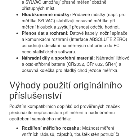
a SYLVAC umožňují přesné měření obtížně
přístupných míst.
Hloubkoměrné můstky:
Přídavné můstky (např. pro
měřítka SYLVAC) stabilizují posuvné měřítko při
měření hloubek a zvyšují přesnost odečtu hodnot.
Přenos dat a rozhraní:
Datové kabely, nožní spínače
a komunikační rozhraní (Interface ABSOLUTE ZERO)
usnadňují odesílání naměřených dat přímo do PC
nebo statistického softwaru.
Náhradní díly a spotřební materiál:
Náhradní lithiové
a oxid-stříbrné baterie (CR2032, CR1632, SR44) a
posuvná kolečka pro hladký chod jezdce měřítka.
Výhody použití originálního
příslušenství
Použitím kompatibilních doplňků od prověřených značek
předcházíte nepřesnostem při měření a nadměrnému
opotřebení samotného měřidla:
Rozšíření měřicího rozsahu:
Možnost měření
vnitřních rádiusů, zápichů, tlouštěk stěn potrubí či