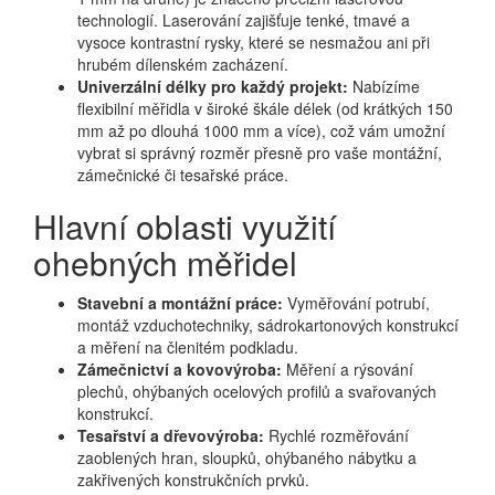
technologií. Laserování zajišťuje tenké, tmavé a
vysoce kontrastní rysky, které se nesmažou ani při
hrubém dílenském zacházení.
Univerzální délky pro každý projekt:
Nabízíme
flexibilní měřidla v široké škále délek (od krátkých 150
mm až po dlouhá 1000 mm a více), což vám umožní
vybrat si správný rozměr přesně pro vaše montážní,
zámečnické či tesařské práce.
Hlavní oblasti využití
ohebných měřidel
Stavební a montážní práce:
Vyměřování potrubí,
montáž vzduchotechniky, sádrokartonových konstrukcí
a měření na členitém podkladu.
Zámečnictví a kovovýroba:
Měření a rýsování
plechů, ohýbaných ocelových profilů a svařovaných
konstrukcí.
Tesařství a dřevovýroba:
Rychlé rozměřování
zaoblených hran, sloupků, ohýbaného nábytku a
zakřivených konstrukčních prvků.