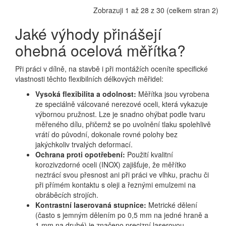
Zobrazuji 1 až 28 z 30 (celkem stran 2)
Jaké výhody přinášejí
ohebná ocelová měřítka?
Při práci v dílně, na stavbě i při montážích oceníte specifické
vlastnosti těchto flexibilních délkových měřidel:
Vysoká flexibilita a odolnost:
Měřítka jsou vyrobena
ze speciálně válcované nerezové oceli, která vykazuje
výbornou pružnost. Lze je snadno ohýbat podle tvaru
měřeného dílu, přičemž se po uvolnění tlaku spolehlivě
vrátí do původní, dokonale rovné polohy bez
jakýchkoliv trvalých deformací.
Ochrana proti opotřebení:
Použití kvalitní
korozivzdorné oceli (INOX) zajišťuje, že měřítko
neztrácí svou přesnost ani při práci ve vlhku, prachu či
při přímém kontaktu s oleji a řeznými emulzemi na
obráběcích strojích.
Kontrastní laserovaná stupnice:
Metrické dělení
(často s jemným dělením po 0,5 mm na jedné hraně a
1 mm na druhé) je značeno precizní laserovou