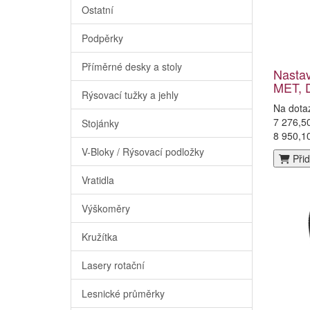
Ostatní
Podpěrky
Příměrné desky a stoly
Nastav
MET, 
Rýsovací tužky a jehly
Na dota
7 276,5
Stojánky
8 950,1
V-Bloky / Rýsovací podložky
Přid
Vratidla
Výškoměry
Kružítka
Lasery rotační
Lesnické průměrky