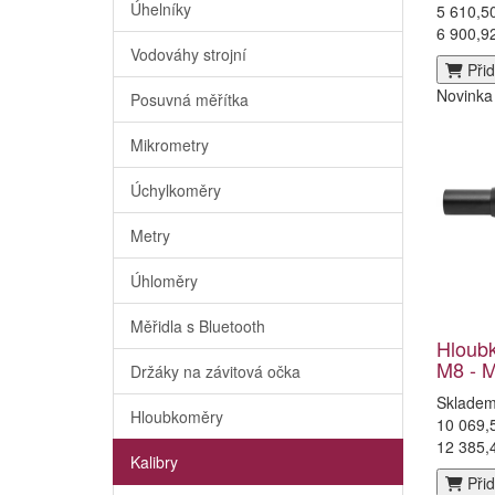
Úhelníky
5 610,5
6 900,9
Vodováhy strojní
Přid
Novinka
Posuvná měřítka
Mikrometry
Úchylkoměry
Metry
Úhloměry
Měřidla s Bluetooth
Hloubk
M8 - 
Držáky na závitová očka
Sklade
Hloubkoměry
10 069,
12 385,
Kalibry
Přid