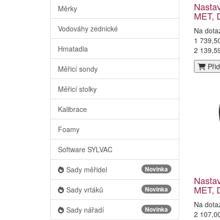
Nasta
Měrky
MET, 
Vodováhy zednické
Na dota
1 739,5
Hmatadla
2 139,5
Přid
Měřicí sondy
Měřicí stolky
Kalibrace
Foamy
Software SYLVAC
Sady měřidel
Novinka
Nasta
MET, 
Sady vrtáků
Novinka
Na dota
Sady nářadí
Novinka
2 107,0