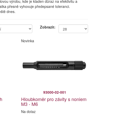
vou výrobu, kde je kladen důraz na efektivitu a
ástka přesně vyhovuje předepsané toleranci.
eště dnes.
Zobrazit:
Novinka
93000-02-001
h
Hloubkoměr pro závity s noniem
M3 - M6
Na dotaz