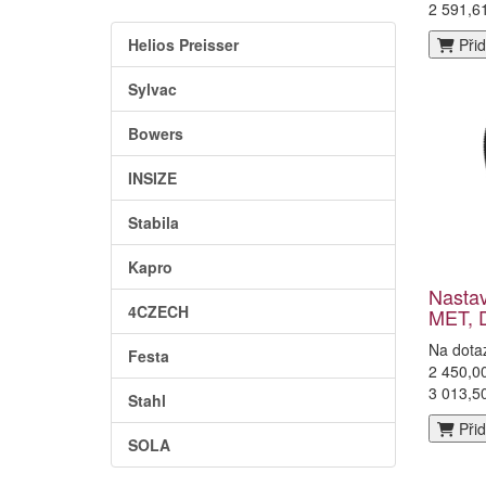
2 591,6
Helios Preisser
Přid
Sylvac
Bowers
INSIZE
Stabila
Kapro
Nasta
4CZECH
MET, 
Na dota
Festa
2 450,0
3 013,5
Stahl
Přid
SOLA