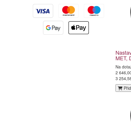
Nasta
MET, 
Na dota
2 646,0
3 254,5
Přid