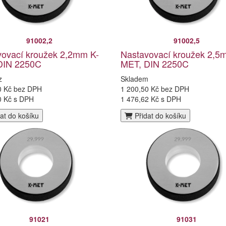
91002,2
91002,5
ovací kroužek 2,2mm K-
Nastavovací kroužek 2,5
DIN 2250C
MET, DIN 2250C
z
Skladem
0 Kč bez DPH
1 200,50 Kč bez DPH
0 Kč s DPH
1 476,62 Kč s DPH
at do košíku
Přidat do košíku
91021
91031