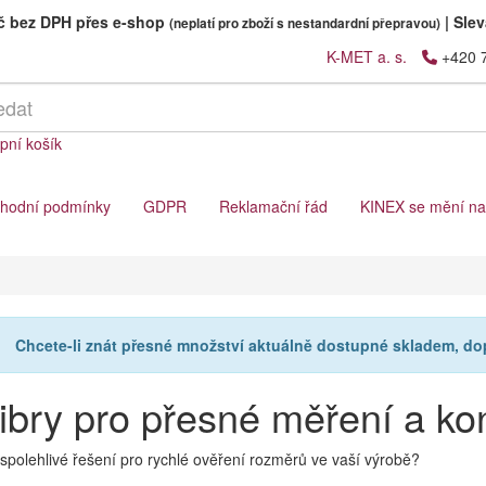
Kč bez DPH přes e-shop
|
Slev
(neplatí pro zboží s nestandardní přepravou)
K-MET a. s.
+420 
pní košík
hodní podmínky
GDPR
Reklamační řád
KINEX se mění n
Chcete-li znát přesné množství aktuálně dostupné skladem, d
ibry pro přesné měření a ko
spolehlivé řešení pro rychlé ověření rozměrů ve vaší výrobě?