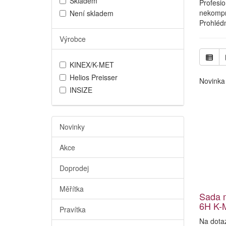
Skladem
Profesi
nekompro
Není skladem
Prohlédn
Výrobce
KINEX/K-MET
Helios Preisser
Novinka
INSIZE
Novinky
Akce
Doprodej
Měřítka
Sada m
6H K-
Pravítka
Na dota