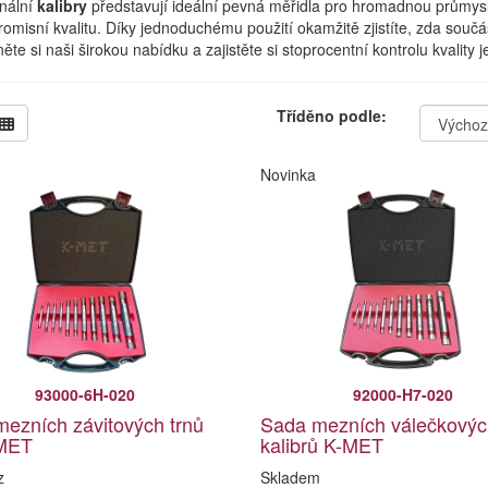
onální
kalibry
představují ideální pevná měřidla pro hromadnou průmyslo
misní kvalitu. Díky jednoduchému použití okamžitě zjistíte, zda souč
ěte si naši širokou nabídku a zajistěte si stoprocentní kontrolu kvality j
Tříděno podle:
Novinka
93000-6H-020
92000-H7-020
ezních závitových trnů
Sada mezních válečkovýc
MET
kalibrů K-MET
z
Skladem