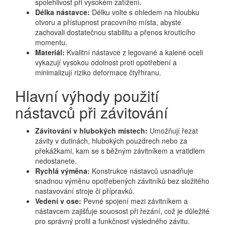
spolehlivost při vysokém zatížení.
Délka nástavce:
Délku volte s ohledem na hloubku
otvoru a přístupnost pracovního místa, abyste
zachovali dostatečnou stabilitu a přenos krouticího
momentu.
Materiál:
Kvalitní nástavce z legované a kalené oceli
vykazují vysokou odolnost proti opotřebení a
minimalizují riziko deformace čtyřhranu.
Hlavní výhody použití
nástavců při závitování
Závitování v hlubokých místech:
Umožňují řezat
závity v dutinách, hlubokých pouzdrech nebo za
překážkami, kam se s běžným závitníkem a vratidlem
nedostanete.
Rychlá výměna:
Konstrukce nástavců usnadňuje
snadnou výměnu opotřebených závitníků bez složitého
nastavování stroje či přípravků.
Vedení v ose:
Pevné spojení mezi závitníkem a
nástavcem zajišťuje souosost při řezání, což je důležité
pro správný profil a funkčnost výsledného závitu.