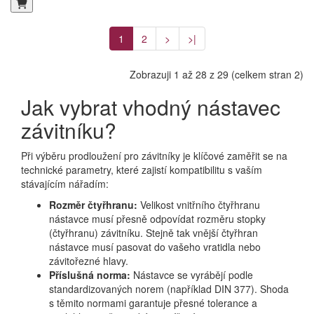
1
2
>
>|
Zobrazuji 1 až 28 z 29 (celkem stran 2)
Jak vybrat vhodný nástavec
závitníku?
Při výběru prodloužení pro závitníky je klíčové zaměřit se na
technické parametry, které zajistí kompatibilitu s vaším
stávajícím nářadím:
Rozměr čtyřhranu:
Velikost vnitřního čtyřhranu
nástavce musí přesně odpovídat rozměru stopky
(čtyřhranu) závitníku. Stejně tak vnější čtyřhran
nástavce musí pasovat do vašeho vratidla nebo
závitořezné hlavy.
Příslušná norma:
Nástavce se vyrábějí podle
standardizovaných norem (například DIN 377). Shoda
s těmito normami garantuje přesné tolerance a