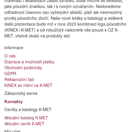
materiálů i skladových zásob výrobků, bude možné se setkávat,
jaks původní značkou, tak i s novým označením. Nedovedeme
odhadnout časovou osu vyčerpání skladů, platí ale neomezený
prodej původního zboží. Naše nové letáky a katalogy a veškerá
další prezentace bude mít v roce 2023 kombinaci loga původního
(KINEX i K-MET) a od roku2024 naleznete vše pouze s OZ K-
MET, včetně obalů na produkty atd.
Informace
O nás
Doprava a možnosti platby
Obchodní podmínky
GDPR
Reklamační řád
KINEX se mění na K-MET
Zákaznický servis
Kontakty
Ceníky a katalogy K-MET
Aktuální katalog K-MET
Aktuální ceník K-MET
Můj účet