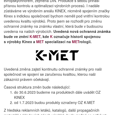
evropskýchnorem, zejména DIN. Produkce s sebou přináší
přísnou kontrolu a optimalizaci výrobních procesů. I nadále
zůstáváme ve výrobním areálu KINEX, nicméně spojením značky
Kinex s indickou společností bychom neměli pod vnitřní kontrolou
uvedenou kvalitu výrobků. Proto jsem se rozhodli pro změnu
ochranné známky na známku vlastní, která bude v budoucnu
uvedena na našich výrobcích.
Uvedená nová ochranná známka
bude ve znění
K-MET
, kde
K
označuje historii spojenou
s výrobky Kinex a
MET
specializaci na
MET
rologii.
Uvedená změna zajistí kontinuitu ochranné známky pro naši
společnost ve spojení se zaručenou kvalitou, kterou naši
zákazníci právem očekávají.
Časová struktura změn bude následující:
do 30.6.2023 budeme na produktech dále uvádět OZ
KINEX
od 1.7.2023 budou produkty označeny OZ K-MET
Z hlediska reklamních letáků, katalogů, další propagačních