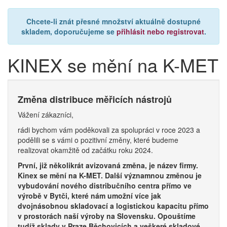
Chcete-li znát přesné množství aktuálně dostupné
skladem, doporučujeme se
přihlásit nebo registrovat
.
KINEX se mění na K-MET
Změna distribuce měřicích nástrojů
Vážení zákazníci,
rádi bychom vám poděkovali za spolupráci v roce 2023 a
podělili se s vámi o pozitivní změny, které budeme
realizovat okamžitě od začátku roku 2024.
První, již několikrát avizovaná změna, je název firmy.
Kinex se mění na K-MET. Další významnou změnou je
vybudování nového distribučního centra přímo ve
výrobě v Bytči, které nám umožní více jak
dvojnásobnou skladovací a logistickou kapacitu přímo
v prostorách naší výroby na Slovensku.
Opouštíme
tudíž sklady v Praze Běchovicích a veškeré skladové