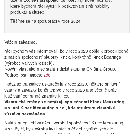
území EU, se naši společnosti otevírají nové možnosti,
které bychom rádi využili k poskytování širší nabídky
produktů a služeb.
Těšíme se na spolupráci v roce 2024
Vážení zákazníci,
rádi bychom vás informovali, že v roce 2020 došlo k prodeji jedné
z našich společností skupiny Kinex, konkrétně Kinex Bearings
(výrobce valivých ložisek).
Novým vlastníkem se stala indická skupina CK Birla Group.
Podrobnosti najdete
zde
.
I když se transakce uskutečnila v roce 2020, některé smluvní
vztahy a závazky končí teprve v roce 2023 a to včetně práv
k užívání ochranné známky Kinex.
Vlastnické změny se netýkají společností Kinex Measuring
a.s. ani Kinex Measuring s.r.o., kde struktura vlastníků
zůstává nezměněna.
Naší strategií při založení výrobní společnosti Kinex Measuring
a.s.v Bytči, byla výroba kvalitních měřidel, vyráběných dle