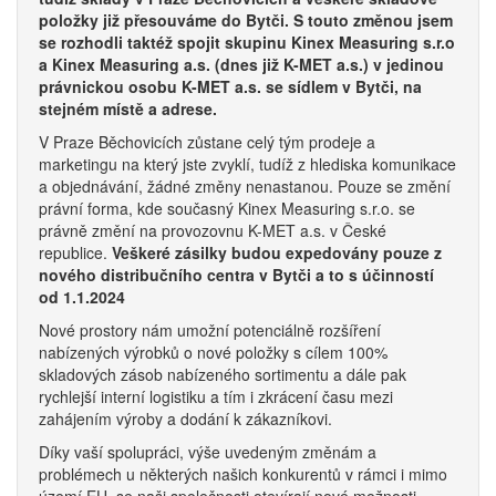
položky již přesouváme do Bytči. S touto změnou jsem
se rozhodli taktéž spojit skupinu Kinex Measuring s.r.o
a Kinex Measuring a.s. (dnes již K-MET a.s.) v jedinou
právnickou osobu K-MET a.s. se sídlem v Bytči, na
stejném místě a adrese.
V Praze Běchovicích zůstane celý tým prodeje a
marketingu na který jste zvyklí, tudíž z hlediska komunikace
a objednávání, žádné změny nenastanou. Pouze se změní
právní forma, kde současný Kinex Measuring s.r.o. se
právně změní na provozovnu K-MET a.s. v České
republice.
Veškeré zásilky budou expedovány pouze z
nového distribučního centra v Bytči a to s účinností
od 1.1.2024
Nové prostory nám umožní potenciálně rozšíření
nabízených výrobků o nové položky s cílem 100%
skladových zásob nabízeného sortimentu a dále pak
rychlejší interní logistiku a tím i zkrácení času mezi
zahájením výroby a dodání k zákazníkovi.
Díky vaší spolupráci, výše uvedeným změnám a
problémech u některých našich konkurentů v rámci i mimo