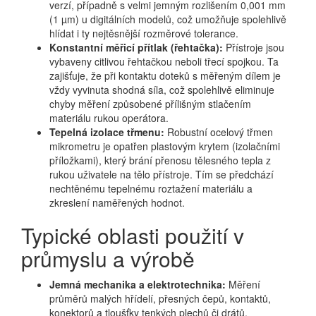
verzí, případně s velmi jemným rozlišením 0,001 mm
(1 µm) u digitálních modelů, což umožňuje spolehlivě
hlídat i ty nejtěsnější rozměrové tolerance.
Konstantní měřicí přítlak (řehtačka):
Přístroje jsou
vybaveny citlivou řehtačkou neboli třecí spojkou. Ta
zajišťuje, že při kontaktu doteků s měřeným dílem je
vždy vyvinuta shodná síla, což spolehlivě eliminuje
chyby měření způsobené přílišným stlačením
materiálu rukou operátora.
Tepelná izolace třmenu:
Robustní ocelový třmen
mikrometru je opatřen plastovým krytem (izolačními
příložkami), který brání přenosu tělesného tepla z
rukou uživatele na tělo přístroje. Tím se předchází
nechtěnému tepelnému roztažení materiálu a
zkreslení naměřených hodnot.
Typické oblasti použití v
průmyslu a výrobě
Jemná mechanika a elektrotechnika:
Měření
průměrů malých hřídelí, přesných čepů, kontaktů,
konektorů a tloušťky tenkých plechů či drátů.