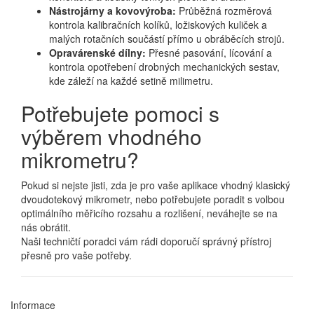
Nástrojárny a kovovýroba:
Průběžná rozměrová
kontrola kalibračních kolíků, ložiskových kuliček a
malých rotačních součástí přímo u obráběcích strojů.
Opravárenské dílny:
Přesné pasování, lícování a
kontrola opotřebení drobných mechanických sestav,
kde záleží na každé setině milimetru.
Potřebujete pomoci s
výběrem vhodného
mikrometru?
Pokud si nejste jisti, zda je pro vaše aplikace vhodný klasický
dvoudotekový mikrometr, nebo potřebujete poradit s volbou
optimálního měřicího rozsahu a rozlišení, neváhejte se na
nás obrátit.
Naši techničtí poradci vám rádi doporučí správný přístroj
přesně pro vaše potřeby.
Informace