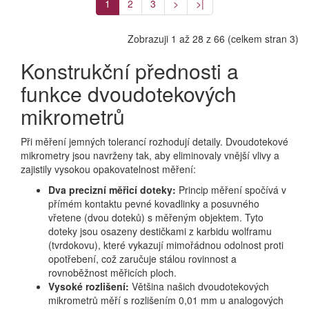
1
2
3
>
>|
Zobrazuji 1 až 28 z 66 (celkem stran 3)
Konstrukční přednosti a
funkce dvoudotekových
mikrometrů
Při měření jemných tolerancí rozhodují detaily. Dvoudotekové
mikrometry jsou navrženy tak, aby eliminovaly vnější vlivy a
zajistily vysokou opakovatelnost měření:
Dva precizní měřicí doteky:
Princip měření spočívá v
přímém kontaktu pevné kovadlinky a posuvného
vřetene (dvou doteků) s měřeným objektem. Tyto
doteky jsou osazeny destičkami z karbidu wolframu
(tvrdokovu), které vykazují mimořádnou odolnost proti
opotřebení, což zaručuje stálou rovinnost a
rovnoběžnost měřicích ploch.
Vysoké rozlišení:
Většina našich dvoudotekových
mikrometrů měří s rozlišením 0,01 mm u analogových