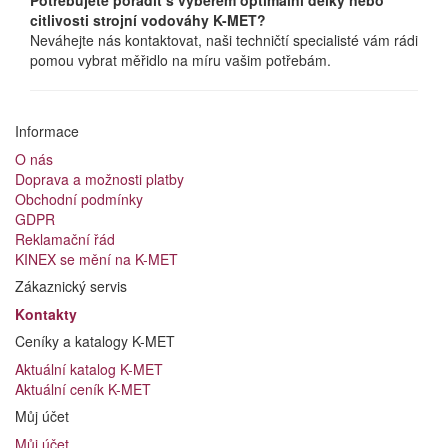
Potřebujete poradit s výběrem optimální délky nebo
citlivosti strojní vodováhy K-MET?
Neváhejte nás kontaktovat, naši techničtí specialisté vám rádi
pomou vybrat měřidlo na míru vašim potřebám.
Informace
O nás
Doprava a možnosti platby
Obchodní podmínky
GDPR
Reklamační řád
KINEX se mění na K-MET
Zákaznický servis
Kontakty
Ceníky a katalogy K-MET
Aktuální katalog K-MET
Aktuální ceník K-MET
Můj účet
Můj účet