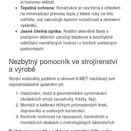
si tvarovou stálost.
Tepelná ochrana:
Konstrukce je navržena s ohledem
na minimalizaci přenosu tepla z lidské ruky na tělo
měřidla, což zabraňuje teplotní roztažnosti a zkreslení
výsledků.
Jasně čitelná optika:
Kvalitní skleněné libely s
precizním dělením zaručují bleskové a bezchybné
odečítání naměřených hodnot i v horších světelných
podmínkách.
Nezbytný pomocník ve strojírenství
a výrobě
Strojní vodováhy podélné a rámové K-MET nacházejí své
nepostradatelné uplatnění při:
Usazování, revizi a geometrickém vyrovnávání
obráběcích strojů (soustruhy, frézky, lisy).
Montáži a kalibraci těžkých průmyslových linek,
dopravníků a ocelových konstrukcí.
Kontrole rovinnosti na rýsovacích, kontrolních a
montážních deskách v metrologických laboratořích.