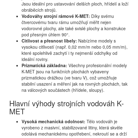
Jsou ideální pro ustavování delších ploch, hřídelí a loží
obráběcích strojů.
Vodováhy strojní rámové K-MET:
Díky svému
čtvercovému tvaru rámu umožňují měřit nejen
vodorovné plochy, ale také svislé plochy a konstrukce
pod přesným úhlem 90°.
Citlivost a přesnost libely:
Nabízíme modely s
vysokou citlivostí (např. 0,02 mm/m nebo 0,05 mm/m),
které spolehlivě zachytí i ty nejmenší odchylky od
ideální roviny.
Prizmatická základna:
Všechny profesionální modely
K-MET jsou na funkčních plochách vybaveny
prizmatickou drážkou (ve tvaru V), což umožňuje
stabilní usazení a měření jak na rovných plochách, tak
na válcových součástech (hřídele, sloupy).
Hlavní výhody strojních vodováh K-
MET
Vysoká mechanická odolnost:
Tělo vodováh je
vyrobeno z masivní, stabilizované litiny, která skvěle
odolává mechanickému opotřebení, nekroutí se a drží