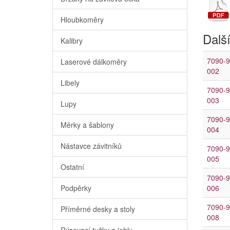
Hloubkoměry
Další
Kalibry
7090-9
Laserové dálkoměry
002
Libely
7090-9
003
Lupy
7090-9
Měrky a šablony
004
Nástavce závitníků
7090-9
005
Ostatní
7090-9
Podpěrky
006
7090-9
Příměrné desky a stoly
008
Rýsovací tužky a jehly