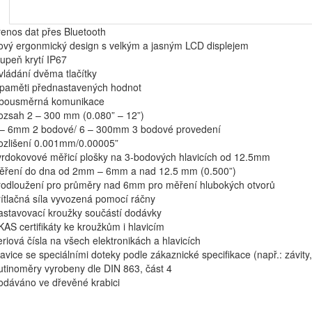
enos dat přes Bluetooth
ový ergonmický design s velkým a jasným LCD displejem
upeň krytí IP67
ládání dvěma tlačítky
 paměti přednastavených hodnot
bousměrná komunikace
ozsah 2 – 300 mm (0.080” – 12”)
 – 6mm 2 bodové/ 6 – 300mm 3 bodové provedení
ozlišení 0.001mm/0.00005”
vrdokovové měřicí plošky na 3-bodových hlavicích od 12.5mm
ěření do dna od 2mm – 6mm a nad 12.5 mm (0.500”)
rodloužení pro průměry nad 6mm pro měření hlubokých otvorů
ítlačná síla vyvozená pomocí ráčny
astavovací kroužky součástí dodávky
AS certifikáty ke kroužkům i hlavicím
riová čísla na všech elektronikách a hlavicích
avice se speciálními doteky podle zákaznické specifikace (např.: závity,
tinoměry vyrobeny dle DIN 863, část 4
odáváno ve dřevěné krabici