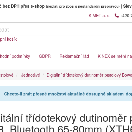
Kč bez DPH přes e-shop
|
Slev
(neplatí pro zboží s nestandardní přepravou)
K-MET a. s.
+420 
pní košík
hodní podmínky
GDPR
Reklamační řád
KINEX se mění n
istolové
Jednotlivé
Digitální třídotekový dutinoměr pistolový B
Chcete-li znát přesné množství aktuálně dostupné skladem, d
itální třídotekový dutinoměr
3, Bluetooth 65-80mm (XT