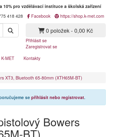
a 10% pro vzdělávací instituce a školská zařízení
775 418 428
Facebook
https://shop.k-met.com
0 položek - 0,00 Kč
Přihlásit se
Zaregistrovat se
a K-MET
Kontakty
owers XT3, Bluetooth 65-80mm (XTH65M-BT)
oporučujeme se
přihlásit nebo registrovat
.
 pistolový Bowers
H65M-BT)