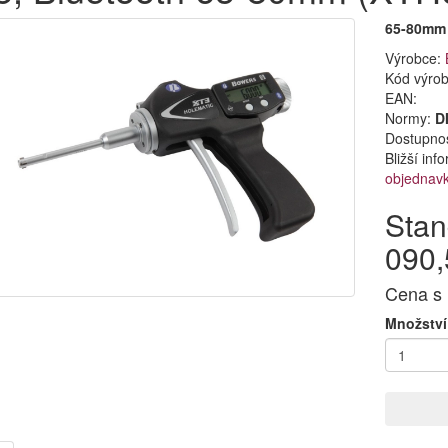
65-80mm
Výrobce:
Kód výro
EAN:
Normy:
D
Dostupno
Bližší in
objednav
Stan
090,
Cena s
Množství