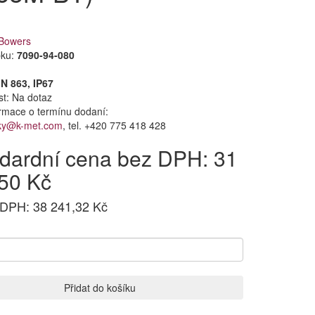
Bowers
bku:
7090-94-080
IN 863, IP67
st:
Na dotaz
formace o termínu dodaní:
ky@k-met.com
, tel. +420 775 418 428
dardní cena bez DPH: 31
50 Kč
 DPH: 38 241,32 Kč
Přidat do košíku