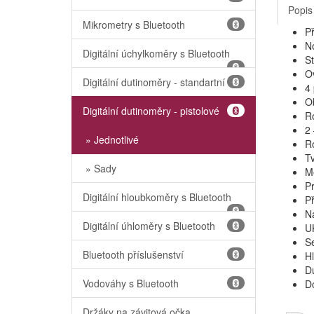
Popis
Mikrometry s Bluetooth
Př
N
Digitální úchylkoměry s Bluetooth
St
Ov
Digitální dutinoměry - standartní
4
O
Digitální dutinoměry - pistolové
R
2
» Jednotlivé
R
T
» Sady
M
P
Digitální hloubkoměry s Bluetooth
Př
N
Digitální úhloměry s Bluetooth
UK
Se
Bluetooth příslušenství
Hl
Du
Vodováhy s Bluetooth
D
Držáky na závitová očka