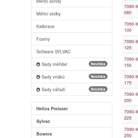
Měřicí sondy
7090-9
080
Měřicí stolky
7090-9
Kalibrace
100
Foamy
7090-9
125
Software SYLVAC
7090-9
Sady měřidel
Novinka
150
7090-9
Sady vrtáků
Novinka
175
Sady nářadí
Novinka
7090-9
200
Helios Preisser
7090-9
225
Sylvac
7090-9
Bowers
250