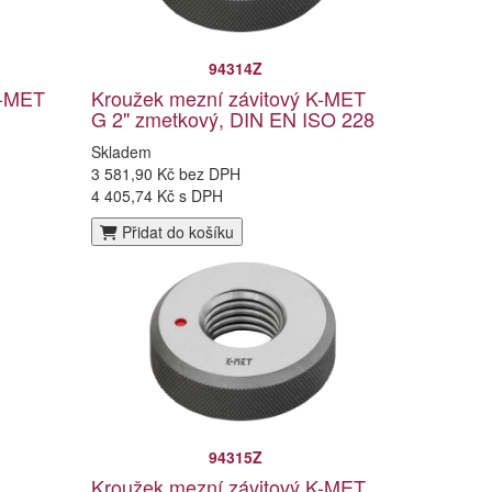
94314Z
K-MET
Kroužek mezní závitový K-MET
G 2" zmetkový, DIN EN ISO 228
Skladem
3 581,90 Kč bez DPH
4 405,74 Kč s DPH
Přidat do košíku
94315Z
Kroužek mezní závitový K-MET