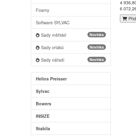
4 936,8
6 072,2
Foamy
Přid
Software SYLVAC
Sady měřidel
Novinka
Sady vrtáků
Novinka
Sady nářadí
Novinka
Helios Preisser
Sylvac
Bowers
INSIZE
Stabila