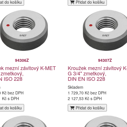
at do košíku
Přidat do košíku
94306Z
94307Z
ek mezní závitový K-MET
Kroužek mezní závitový 
 zmetkový,
G 3/4" zmetkový,
N ISO 228
DIN EN ISO 228
m
Skladem
0 Kč bez DPH
1 729,70 Kč bez DPH
1 Kč s DPH
2 127,53 Kč s DPH
at do košíku
Přidat do košíku