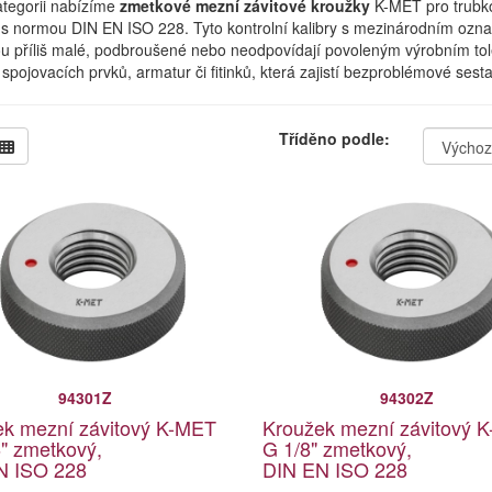
ategorii nabízíme
zmetkové mezní závitové kroužky
K-MET pro trubkov
s normou DIN EN ISO 228. Tyto kontrolní kalibry s mezinárodním označ
ou příliš malé, podbroušené nebo neodpovídají povoleným výrobním tol
 spojovacích prvků, armatur či fitinků, která zajistí bezproblémové ses
Tříděno podle:
94301Z
94302Z
ek mezní závitový K-MET
Kroužek mezní závitový 
" zmetkový,
G 1/8" zmetkový,
N ISO 228
DIN EN ISO 228