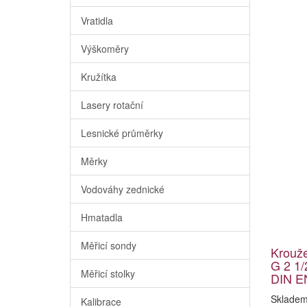
Vratidla
Výškoměry
Kružítka
Lasery rotační
Lesnické průměrky
Měrky
Vodováhy zednické
Hmatadla
Měřicí sondy
Krouž
G 2 1/
Měřicí stolky
DIN E
Sklade
Kalibrace