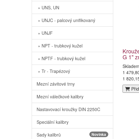
» UNS, UN
» UNJC - palcový unifikovaný
» UNJF
» NPT - trubkový kužel
Krouž
G 1" z
» NPTF - trubkový kužel
Sklade
» Tr - Trapézový
1 479,8
1 820,1
Mezní závitové trny
Přid
Mezní válečkové kalibry
Nastavovací kroužky DIN 2250C
Speciální kalibry
Sady kalibrů
Novinka