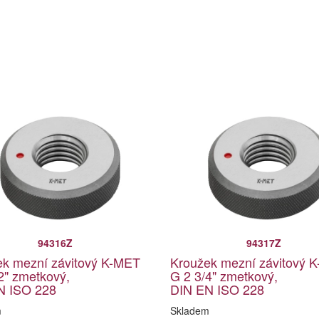
94316Z
94317Z
ek mezní závitový K-MET
Kroužek mezní závitový 
2" zmetkový,
G 2 3/4" zmetkový,
N ISO 228
DIN EN ISO 228
m
Skladem