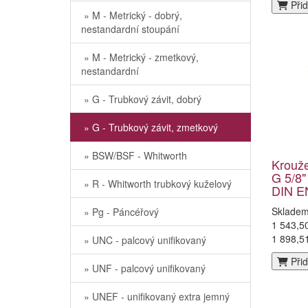
Přid
» M - Metrický - dobrý,
nestandardní stoupání
» M - Metrický - zmetkový,
nestandardní
» G - Trubkový závit, dobrý
» G - Trubkový závit, zmetkový
» BSW/BSF - Whitworth
Krouž
G 5/8"
» R - Whitworth trubkový kuželový
DIN E
Sklade
» Pg - Páncéřový
1 543,5
1 898,5
» UNC - palcový unifikovaný
Přid
» UNF - palcový unifikovaný
» UNEF - unifikovaný extra jemný