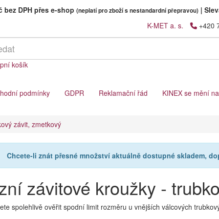
Kč bez DPH přes e-shop
|
Slev
(neplatí pro zboží s nestandardní přepravou)
K-MET a. s.
+420 
pní košík
hodní podmínky
GDPR
Reklamační řád
KINEX se mění n
kový závit, zmetkový
Chcete-li znát přesné množství aktuálně dostupné skladem, d
ní závitové kroužky - trubk
ete spolehlivě ověřit spodní limit rozměru u vnějších válcových trubkov