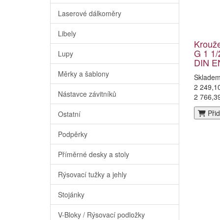
Laserové dálkoměry
Libely
Krouž
G 1 1/
Lupy
DIN E
Měrky a šablony
Sklade
2 249,1
Nástavce závitníků
2 766,3
Přid
Ostatní
Podpěrky
Příměrné desky a stoly
Rýsovací tužky a jehly
Stojánky
V-Bloky / Rýsovací podložky