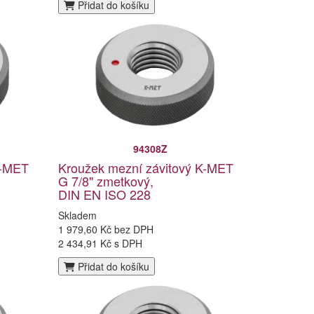
Přidat do košíku
94308Z
K-MET
Kroužek mezní závitový K-MET
G 7/8" zmetkový,
DIN EN ISO 228
Skladem
1 979,60 Kč bez DPH
2 434,91 Kč s DPH
Přidat do košíku