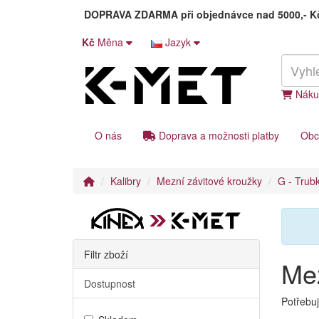
DOPRAVA ZDARMA
při objednávce nad 5000,- 
Kč
Měna
Jazyk
Náku
O nás
Doprava a možnosti platby
Obc
Kalibry
Mezní závitové kroužky
G - Trub
Filtr zboží
Mez
Dostupnost
Potřebuj