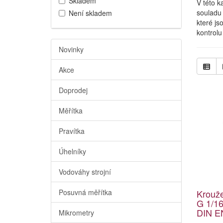
Skladem
V této k
souladu 
Není skladem
které js
kontrolu
Novinky
Akce
Doprodej
Měřítka
Pravítka
Úhelníky
Vodováhy strojní
Posuvná měřítka
Krouž
G 1/16
DIN E
Mikrometry