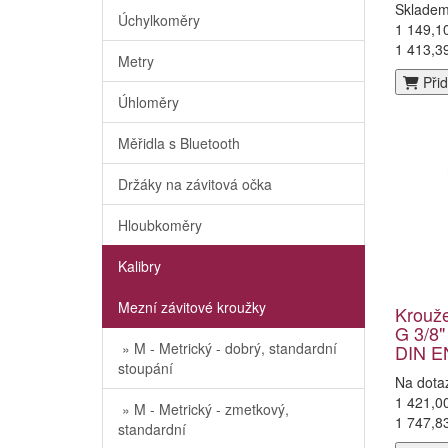
Sklade
Úchylkoměry
1 149,1
1 413,3
Metry
Přid
Úhloměry
Měřidla s Bluetooth
Držáky na závitová očka
Hloubkoměry
Kalibry
Mezní závitové kroužky
Krouž
G 3/8"
» M - Metrický - dobrý, standardní
DIN E
stoupání
Na dota
1 421,0
» M - Metrický - zmetkový,
1 747,8
standardní