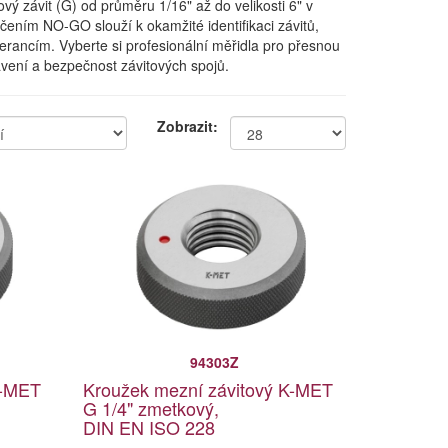
ý závit (G) od průměru 1/16" až do velikosti 6" v
ením NO-GO slouží k okamžité identifikaci závitů,
erancím. Vyberte si profesionální měřidla pro přesnou
tavení a bezpečnost závitových spojů.
Zobrazit:
94303Z
K-MET
Kroužek mezní závitový K-MET
G 1/4" zmetkový,
DIN EN ISO 228