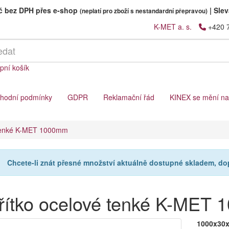
Kč bez DPH přes e-shop
|
Slev
(neplatí pro zboží s nestandardní přepravou)
K-MET a. s.
+420 
pní košík
hodní podmínky
GDPR
Reklamační řád
KINEX se mění n
 tenké K-MET 1000mm
Chcete-li znát přesné množství aktuálně dostupné skladem, d
řítko ocelové tenké K-MET
1000x30