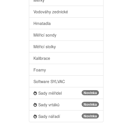
Vodováhy zednické
Hmatadla
Měřicí sondy
Měřicí stolky
Kalibrace
Foamy
Software SYLVAC
Sady měřidel
Novinka
Sady vrtáků
Novinka
Sady nářadí
Novinka