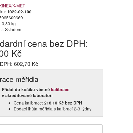
KINEX/K-MET
bku:
1022-02-100
5065600669
 0,30 kg
st:
Skladem
dardní cena bez DPH:
00 Kč
 DPH: 602,70 Kč
brace měřidla
Přidat do košíku včetně
kalibrace
v akreditované laboratoři
Cena kalibrace:
218,10 Kč bez DPH
Dodací lhůta měřidla s kalibrací 2‑3 týdny