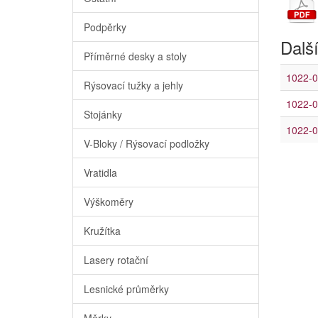
Podpěrky
Další
Příměrné desky a stoly
1022-0
Rýsovací tužky a jehly
1022-0
Stojánky
1022-0
V-Bloky / Rýsovací podložky
Vratidla
Výškoměry
Kružítka
Lasery rotační
Lesnické průměrky
Měrky