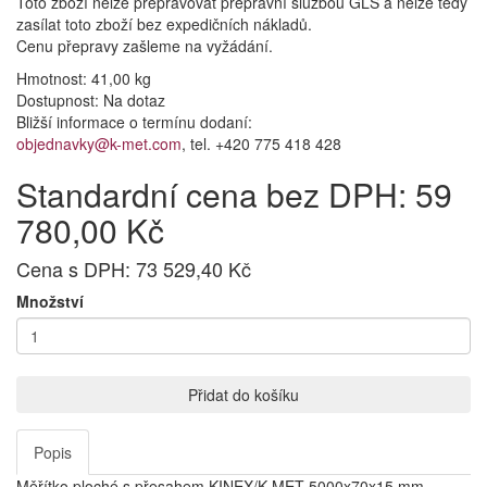
Toto zboží nelze přepravovat přepravní službou GLS a nelze tedy
zasílat toto zboží bez expedičních nákladů.
Cenu přepravy zašleme na vyžádání.
Hmotnost: 41,00 kg
Dostupnost:
Na dotaz
Bližší informace o termínu dodaní:
objednavky@k-met.com
, tel. +420 775 418 428
Standardní cena bez DPH: 59
780,00 Kč
Cena s DPH: 73 529,40 Kč
Množství
Přidat do košíku
Popis
Měřítko ploché s přesahem KINEX/K-MET 5000x70x15 mm.