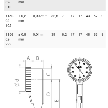
02-
mm
010
1156-
± 0,2
0,002mm
32,5
7
17
17
43
57
9
02-
mm
102
1156-
± 0,8
0,01mm
39
6,2
17
17
48
63
9
02-
mm
222