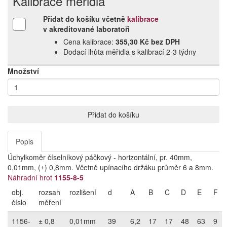
Kalibrace měřidla
Přidat do košíku včetně
kalibrace
v akreditované laboratoři
Cena kalibrace:
355,30 Kč bez DPH
Dodací lhůta měřidla s kalibrací 2‑3 týdny
Množství
Přidat do košíku
Popis
Úchylkoměr číselníkový páčkový - horizontální, pr. 40mm,
0,01mm, (±) 0,8mm. Včetně upínacího držáku průměr 6 a 8mm.
Náhradní hrot
1155-8-5
obj.
rozsah
rozlišení
d
A
B
C
D
E
F
číslo
měření
1156-
± 0,8
0,01mm
39
6,2
17
17
48
63
9