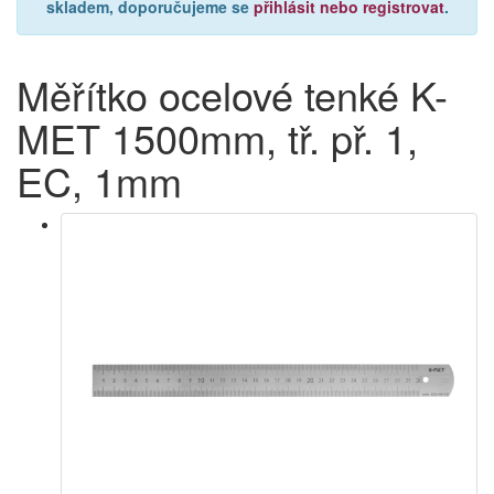
skladem, doporučujeme se
přihlásit nebo registrovat
.
Měřítko ocelové tenké K-
MET 1500mm, tř. př. 1,
EC, 1mm