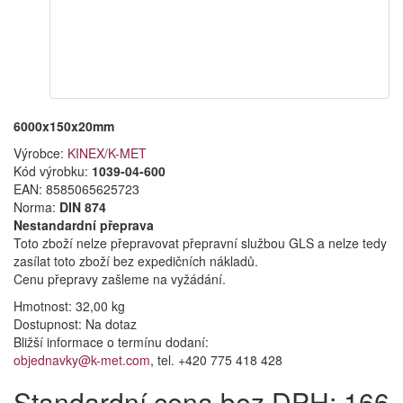
6000x150x20mm
Výrobce:
KINEX/K-MET
Kód výrobku:
1039-04-600
EAN:
8585065625723
Norma:
DIN 874
Nestandardní přeprava
Toto zboží nelze přepravovat přepravní službou GLS a nelze tedy
zasílat toto zboží bez expedičních nákladů.
Cenu přepravy zašleme na vyžádání.
Hmotnost: 32,00 kg
Dostupnost:
Na dotaz
Bližší informace o termínu dodaní:
objednavky@k-met.com
, tel. +420 775 418 428
Standardní cena bez DPH: 166